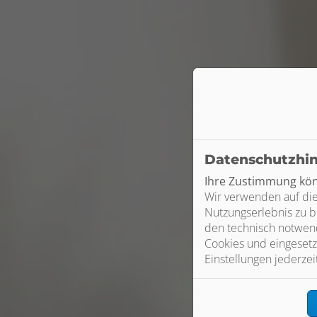
Datenschutzhi
Ihre Zustimmung könn
Wir verwenden auf die
Nutzungserlebnis zu b
den technisch notwend
Cookies und eingesetz
Einstellungen jederzei