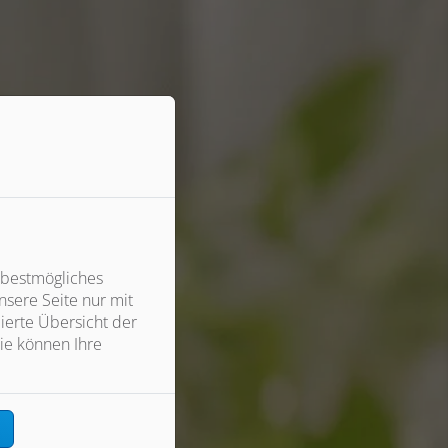
 bestmögliches
sere Seite nur mit
ierte Übersicht der
ie können Ihre
n